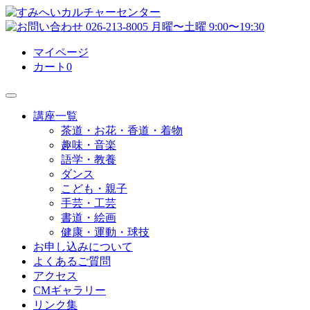
マイページ
カート
0
講座一覧
茶道・お花・香道・着物
趣味・音楽
語学・教養
ダンス
こども・親子
手芸・工芸
書道・絵画
健康・運動・球技
お申し込みについて
よくあるご質問
アクセス
CMギャラリー
リンク集