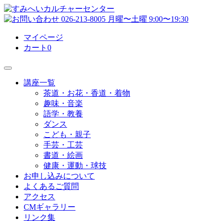
マイページ
カート
0
講座一覧
茶道・お花・香道・着物
趣味・音楽
語学・教養
ダンス
こども・親子
手芸・工芸
書道・絵画
健康・運動・球技
お申し込みについて
よくあるご質問
アクセス
CMギャラリー
リンク集