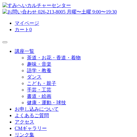
マイページ
カート
0
講座一覧
茶道・お花・香道・着物
趣味・音楽
語学・教養
ダンス
こども・親子
手芸・工芸
書道・絵画
健康・運動・球技
お申し込みについて
よくあるご質問
アクセス
CMギャラリー
リンク集