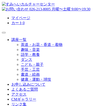
マイページ
カート
0
講座一覧
茶道・お花・香道・着物
趣味・音楽
語学・教養
ダンス
こども・親子
手芸・工芸
書道・絵画
健康・運動・球技
お申し込みについて
よくあるご質問
アクセス
CMギャラリー
リンク集