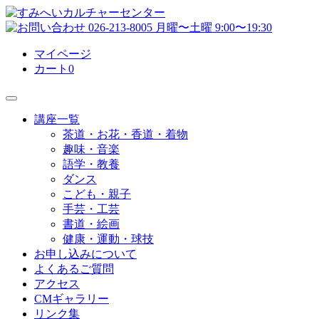
マイページ
カート
0
講座一覧
茶道・お花・香道・着物
趣味・音楽
語学・教養
ダンス
こども・親子
手芸・工芸
書道・絵画
健康・運動・球技
お申し込みについて
よくあるご質問
アクセス
CMギャラリー
リンク集