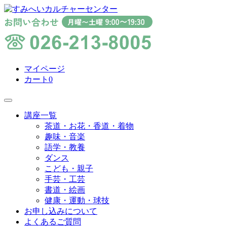
マイページ
カート
0
講座一覧
茶道・お花・香道・着物
趣味・音楽
語学・教養
ダンス
こども・親子
手芸・工芸
書道・絵画
健康・運動・球技
お申し込みについて
よくあるご質問