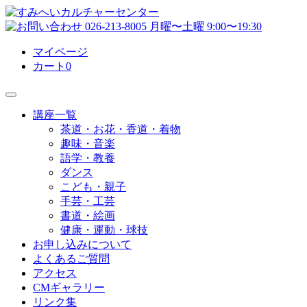
マイページ
カート
0
講座一覧
茶道・お花・香道・着物
趣味・音楽
語学・教養
ダンス
こども・親子
手芸・工芸
書道・絵画
健康・運動・球技
お申し込みについて
よくあるご質問
アクセス
CMギャラリー
リンク集