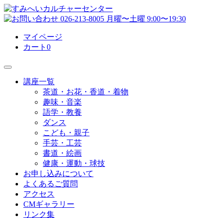
マイページ
カート
0
講座一覧
茶道・お花・香道・着物
趣味・音楽
語学・教養
ダンス
こども・親子
手芸・工芸
書道・絵画
健康・運動・球技
お申し込みについて
よくあるご質問
アクセス
CMギャラリー
リンク集