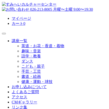
マイページ
カート
0
講座一覧
茶道・お花・香道・着物
趣味・音楽
語学・教養
ダンス
こども・親子
手芸・工芸
書道・絵画
健康・運動・球技
お申し込みについて
よくあるご質問
アクセス
CMギャラリー
リンク集