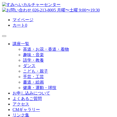
マイページ
カート
0
講座一覧
茶道・お花・香道・着物
趣味・音楽
語学・教養
ダンス
こども・親子
手芸・工芸
書道・絵画
健康・運動・球技
お申し込みについて
よくあるご質問
アクセス
CMギャラリー
リンク集