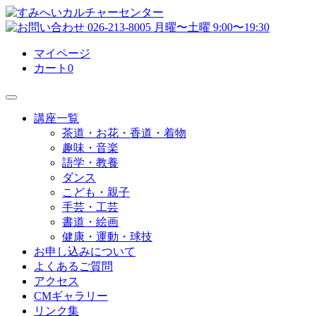
マイページ
カート
0
講座一覧
茶道・お花・香道・着物
趣味・音楽
語学・教養
ダンス
こども・親子
手芸・工芸
書道・絵画
健康・運動・球技
お申し込みについて
よくあるご質問
アクセス
CMギャラリー
リンク集