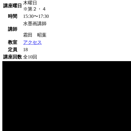
木曜日
講座曜日
※第２・４
時間
15:30〜17:30
水墨画講師
講師
霜田 昭葉
教室
アクセス
定員
18
講座回数
全10回