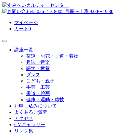
マイページ
カート
0
講座一覧
茶道・お花・香道・着物
趣味・音楽
語学・教養
ダンス
こども・親子
手芸・工芸
書道・絵画
健康・運動・球技
お申し込みについて
よくあるご質問
アクセス
CMギャラリー
リンク集