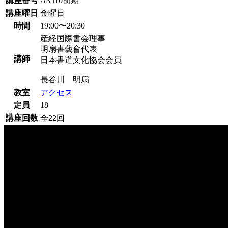
講座番号
A3510前期
講座曜日
金曜日
時間
19:00〜20:30
産経国際書会理事
明扇書藝會代表
講師
日本書道文化協会会員
長谷川 明扇
教室
アクセス
定員
18
講座回数
全22回