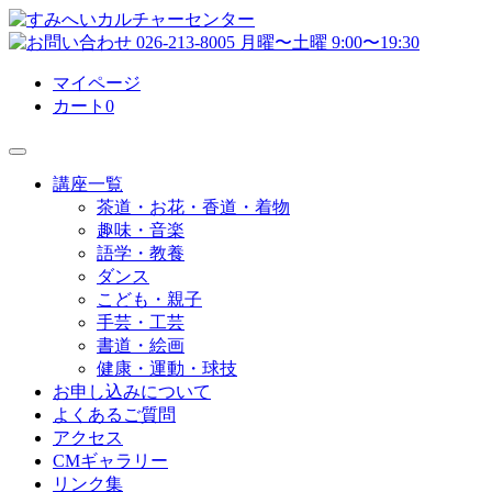
マイページ
カート
0
講座一覧
茶道・お花・香道・着物
趣味・音楽
語学・教養
ダンス
こども・親子
手芸・工芸
書道・絵画
健康・運動・球技
お申し込みについて
よくあるご質問
アクセス
CMギャラリー
リンク集