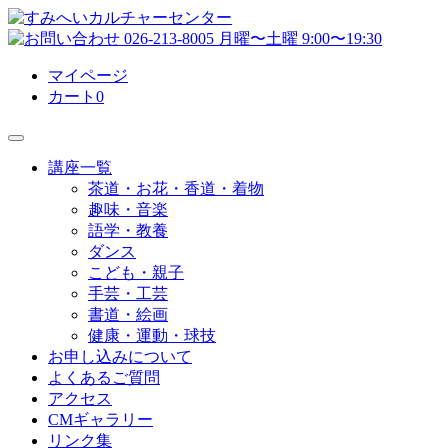
マイページ
カート
0
講座一覧
茶道・お花・香道・着物
趣味・音楽
語学・教養
ダンス
こども・親子
手芸・工芸
書道・絵画
健康・運動・球技
お申し込みについて
よくあるご質問
アクセス
CMギャラリー
リンク集