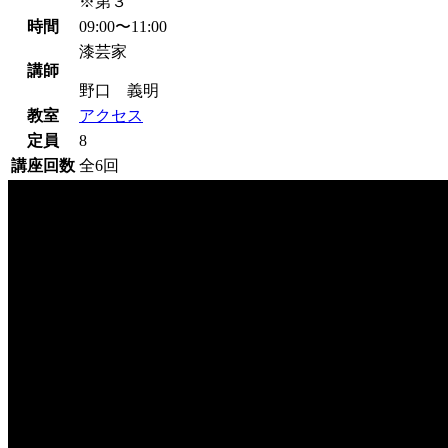
※第３
時間
09:00〜11:00
漆芸家
講師
野口 義明
教室
アクセス
定員
8
講座回数
全6回