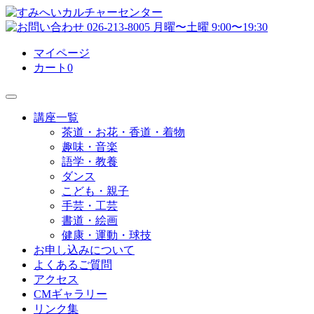
マイページ
カート
0
講座一覧
茶道・お花・香道・着物
趣味・音楽
語学・教養
ダンス
こども・親子
手芸・工芸
書道・絵画
健康・運動・球技
お申し込みについて
よくあるご質問
アクセス
CMギャラリー
リンク集