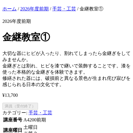
ホーム
/
2026年度前期
/
手芸・工芸
/ 金継教室①
2026年度前期
金継教室①
大切な器にヒビが入ったり、割れてしまったら金継ぎをして
みませんか。
金継ぎとは割れ、ヒビを漆で継いで装飾することです。漆を
使った本格的な金継ぎを体験できます。
修繕された器には、破損前と異なる景色が生まれ侘び寂びを
感じられる日本の文化です。
¥
13,700
満員（受付終了）
カテゴリー:
手芸・工芸
講座番号
A4200前期
土曜日
講座曜日