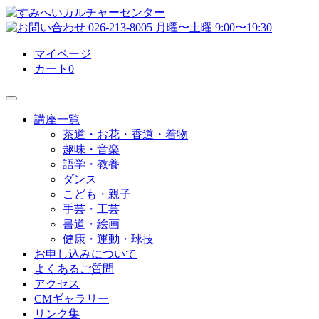
マイページ
カート
0
講座一覧
茶道・お花・香道・着物
趣味・音楽
語学・教養
ダンス
こども・親子
手芸・工芸
書道・絵画
健康・運動・球技
お申し込みについて
よくあるご質問
アクセス
CMギャラリー
リンク集