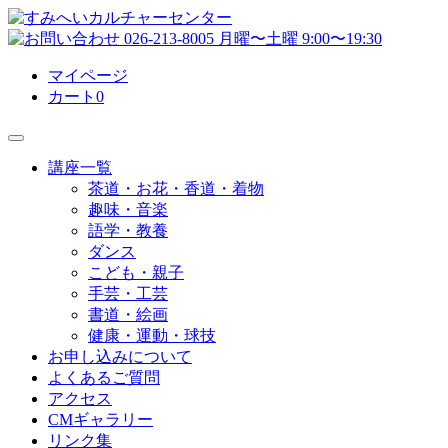
マイページ
カート
0
講座一覧
茶道・お花・香道・着物
趣味・音楽
語学・教養
ダンス
こども・親子
手芸・工芸
書道・絵画
健康・運動・球技
お申し込みについて
よくあるご質問
アクセス
CMギャラリー
リンク集