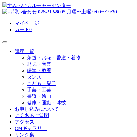
マイページ
カート
0
講座一覧
茶道・お花・香道・着物
趣味・音楽
語学・教養
ダンス
こども・親子
手芸・工芸
書道・絵画
健康・運動・球技
お申し込みについて
よくあるご質問
アクセス
CMギャラリー
リンク集