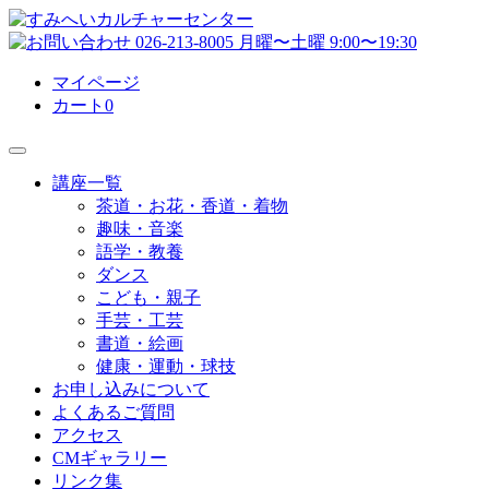
マイページ
カート
0
講座一覧
茶道・お花・香道・着物
趣味・音楽
語学・教養
ダンス
こども・親子
手芸・工芸
書道・絵画
健康・運動・球技
お申し込みについて
よくあるご質問
アクセス
CMギャラリー
リンク集