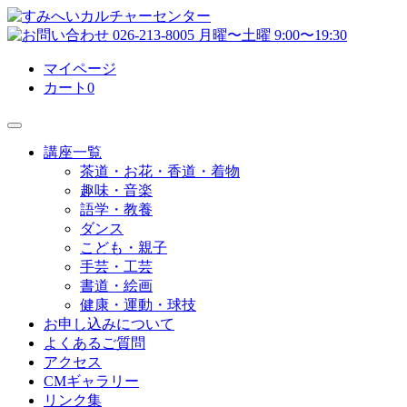
マイページ
カート
0
講座一覧
茶道・お花・香道・着物
趣味・音楽
語学・教養
ダンス
こども・親子
手芸・工芸
書道・絵画
健康・運動・球技
お申し込みについて
よくあるご質問
アクセス
CMギャラリー
リンク集