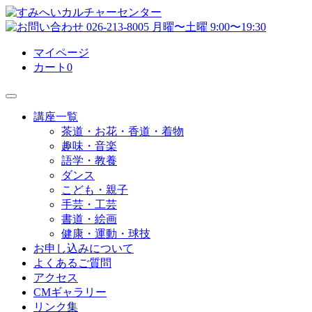
マイページ
カート
0
講座一覧
茶道・お花・香道・着物
趣味・音楽
語学・教養
ダンス
こども・親子
手芸・工芸
書道・絵画
健康・運動・球技
お申し込みについて
よくあるご質問
アクセス
CMギャラリー
リンク集