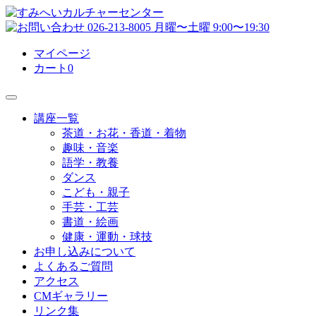
マイページ
カート
0
講座一覧
茶道・お花・香道・着物
趣味・音楽
語学・教養
ダンス
こども・親子
手芸・工芸
書道・絵画
健康・運動・球技
お申し込みについて
よくあるご質問
アクセス
CMギャラリー
リンク集