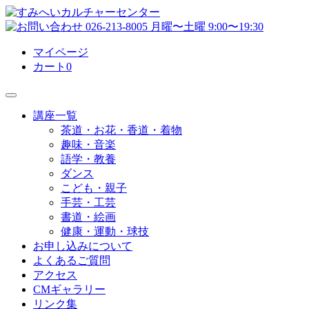
マイページ
カート
0
講座一覧
茶道・お花・香道・着物
趣味・音楽
語学・教養
ダンス
こども・親子
手芸・工芸
書道・絵画
健康・運動・球技
お申し込みについて
よくあるご質問
アクセス
CMギャラリー
リンク集