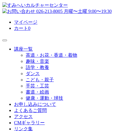
マイページ
カート
0
講座一覧
茶道・お花・香道・着物
趣味・音楽
語学・教養
ダンス
こども・親子
手芸・工芸
書道・絵画
健康・運動・球技
お申し込みについて
よくあるご質問
アクセス
CMギャラリー
リンク集