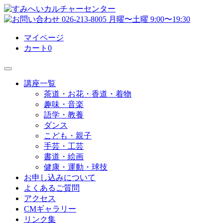
マイページ
カート
0
講座一覧
茶道・お花・香道・着物
趣味・音楽
語学・教養
ダンス
こども・親子
手芸・工芸
書道・絵画
健康・運動・球技
お申し込みについて
よくあるご質問
アクセス
CMギャラリー
リンク集