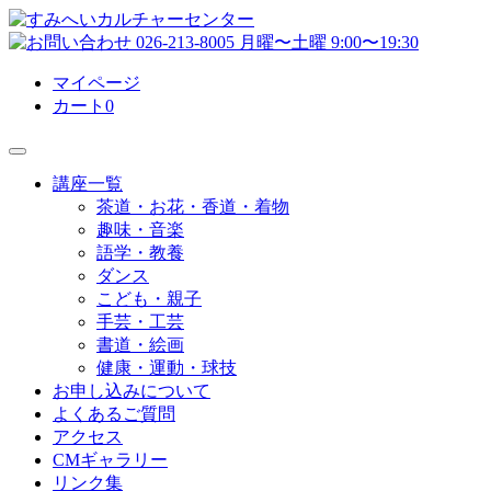
マイページ
カート
0
講座一覧
茶道・お花・香道・着物
趣味・音楽
語学・教養
ダンス
こども・親子
手芸・工芸
書道・絵画
健康・運動・球技
お申し込みについて
よくあるご質問
アクセス
CMギャラリー
リンク集