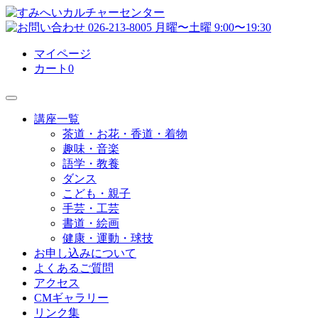
マイページ
カート
0
講座一覧
茶道・お花・香道・着物
趣味・音楽
語学・教養
ダンス
こども・親子
手芸・工芸
書道・絵画
健康・運動・球技
お申し込みについて
よくあるご質問
アクセス
CMギャラリー
リンク集