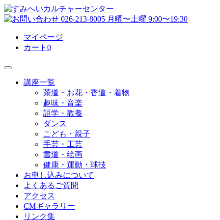
マイページ
カート
0
講座一覧
茶道・お花・香道・着物
趣味・音楽
語学・教養
ダンス
こども・親子
手芸・工芸
書道・絵画
健康・運動・球技
お申し込みについて
よくあるご質問
アクセス
CMギャラリー
リンク集