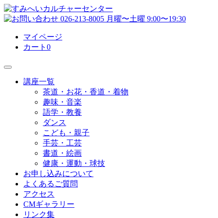
マイページ
カート
0
講座一覧
茶道・お花・香道・着物
趣味・音楽
語学・教養
ダンス
こども・親子
手芸・工芸
書道・絵画
健康・運動・球技
お申し込みについて
よくあるご質問
アクセス
CMギャラリー
リンク集