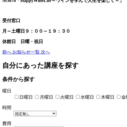
№5070「HappyWineLife～ワインを学んで人生を楽しく～」
受付窓口
月～土曜日９：００～１９：３０
休館日 日曜・祝日
前へ
お知らせ一覧
次へ
自分にあった講座を探す
条件から探す
曜日
日曜日
月曜日
火曜日
水曜日
木曜日
金
時間
費用