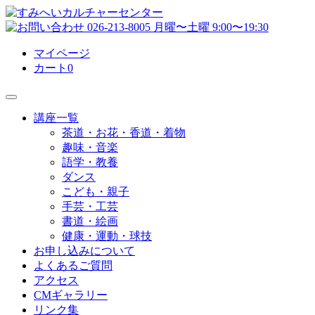
マイページ
カート
0
講座一覧
茶道・お花・香道・着物
趣味・音楽
語学・教養
ダンス
こども・親子
手芸・工芸
書道・絵画
健康・運動・球技
お申し込みについて
よくあるご質問
アクセス
CMギャラリー
リンク集