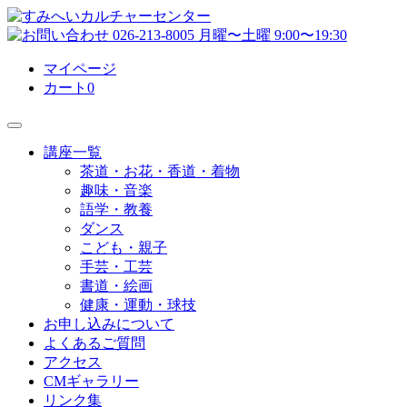
マイページ
カート
0
講座一覧
茶道・お花・香道・着物
趣味・音楽
語学・教養
ダンス
こども・親子
手芸・工芸
書道・絵画
健康・運動・球技
お申し込みについて
よくあるご質問
アクセス
CMギャラリー
リンク集