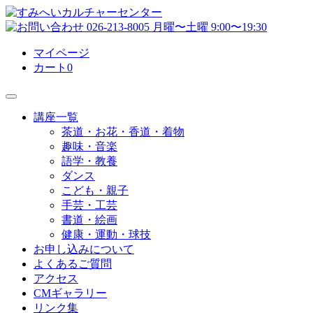
マイページ
カート
0
講座一覧
茶道・お花・香道・着物
趣味・音楽
語学・教養
ダンス
こども・親子
手芸・工芸
書道・絵画
健康・運動・球技
お申し込みについて
よくあるご質問
アクセス
CMギャラリー
リンク集