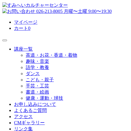
マイページ
カート
0
講座一覧
茶道・お花・香道・着物
趣味・音楽
語学・教養
ダンス
こども・親子
手芸・工芸
書道・絵画
健康・運動・球技
お申し込みについて
よくあるご質問
アクセス
CMギャラリー
リンク集