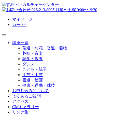
マイページ
カート
0
講座一覧
茶道・お花・香道・着物
趣味・音楽
語学・教養
ダンス
こども・親子
手芸・工芸
書道・絵画
健康・運動・球技
お申し込みについて
よくあるご質問
アクセス
CMギャラリー
リンク集