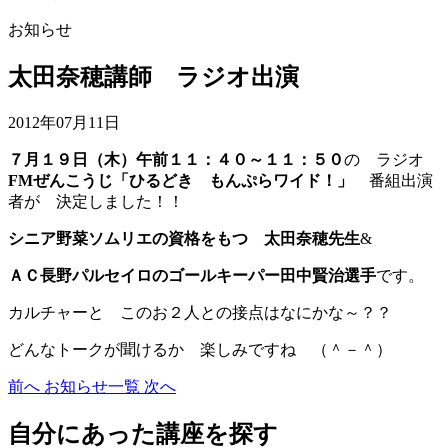
お知らせ
太田奈穂講師 ラジオ出演
2012年07月11日
７月１９日（木）午前１１：４０～１１：５０
の ラジオ
FMぜんこうじ「ひるどき もんぷらワイド！」
番組出演
者が 決定しました！！
シニア野菜ソムリエの資格をもつ 太田奈穂先生
&
ＡＣ長野パルセイロのゴールキーパー田中賢治選手
です。
カルチャーと このお２人との接点はなにかな～？？
どんなトークが聞けるか 楽しみですね （＾－＾）
前へ
お知らせ一覧
次へ
自分にあった講座を探す