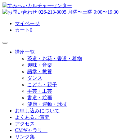
マイページ
カート
0
講座一覧
茶道・お花・香道・着物
趣味・音楽
語学・教養
ダンス
こども・親子
手芸・工芸
書道・絵画
健康・運動・球技
お申し込みについて
よくあるご質問
アクセス
CMギャラリー
リンク集