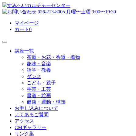
マイページ
カート
0
講座一覧
茶道・お花・香道・着物
趣味・音楽
語学・教養
ダンス
こども・親子
手芸・工芸
書道・絵画
健康・運動・球技
お申し込みについて
よくあるご質問
アクセス
CMギャラリー
リンク集