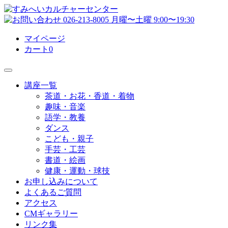
マイページ
カート
0
講座一覧
茶道・お花・香道・着物
趣味・音楽
語学・教養
ダンス
こども・親子
手芸・工芸
書道・絵画
健康・運動・球技
お申し込みについて
よくあるご質問
アクセス
CMギャラリー
リンク集