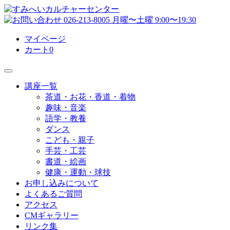
マイページ
カート
0
講座一覧
茶道・お花・香道・着物
趣味・音楽
語学・教養
ダンス
こども・親子
手芸・工芸
書道・絵画
健康・運動・球技
お申し込みについて
よくあるご質問
アクセス
CMギャラリー
リンク集