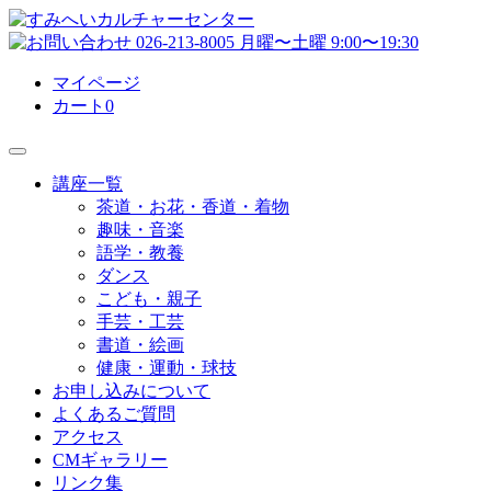
マイページ
カート
0
講座一覧
茶道・お花・香道・着物
趣味・音楽
語学・教養
ダンス
こども・親子
手芸・工芸
書道・絵画
健康・運動・球技
お申し込みについて
よくあるご質問
アクセス
CMギャラリー
リンク集