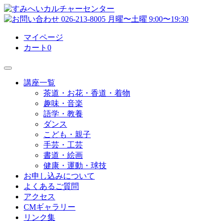
マイページ
カート
0
講座一覧
茶道・お花・香道・着物
趣味・音楽
語学・教養
ダンス
こども・親子
手芸・工芸
書道・絵画
健康・運動・球技
お申し込みについて
よくあるご質問
アクセス
CMギャラリー
リンク集