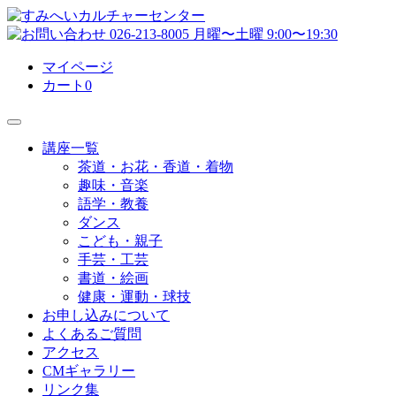
マイページ
カート
0
講座一覧
茶道・お花・香道・着物
趣味・音楽
語学・教養
ダンス
こども・親子
手芸・工芸
書道・絵画
健康・運動・球技
お申し込みについて
よくあるご質問
アクセス
CMギャラリー
リンク集