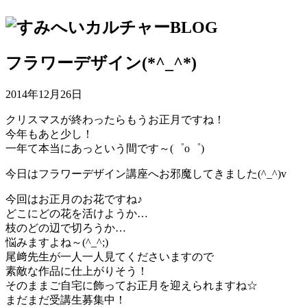
フラワーデザイン(*^_^*)
2014年12月26日
クリスマスが終わったらもうお正月ですね！
今年もあと少し！
一年て本当にあっという間です～(゜o゜)
今日はフラワーデザイン講座へお邪魔してきました(^_^)v
今回はお正月のお花ですね♪
どこにどの花を活けようか…
枝のどの辺で切ろうか…
悩みますよね～(^_^;)
尾﨑先生が一人一人見てくださいますので
素敵な作品に仕上がりそう！
そのままご自宅に飾ってお正月を迎えられますね☆
まだまだ受講生募集中！