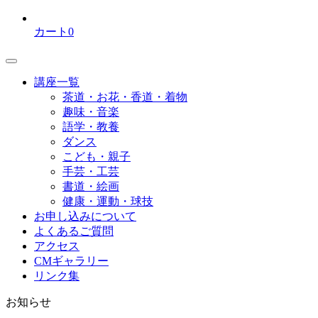
カート
0
講座一覧
茶道・お花・香道・着物
趣味・音楽
語学・教養
ダンス
こども・親子
手芸・工芸
書道・絵画
健康・運動・球技
お申し込みについて
よくあるご質問
アクセス
CMギャラリー
リンク集
お知らせ