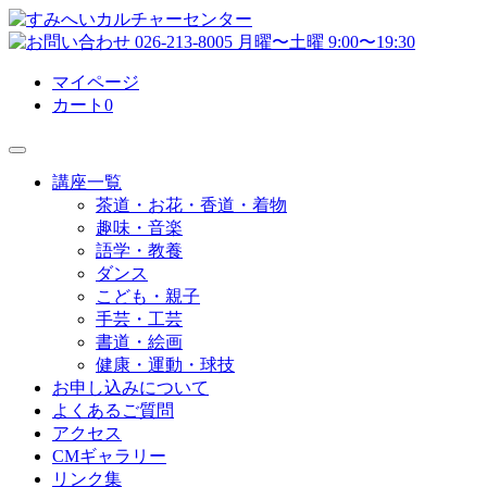
マイページ
カート
0
講座一覧
茶道・お花・香道・着物
趣味・音楽
語学・教養
ダンス
こども・親子
手芸・工芸
書道・絵画
健康・運動・球技
お申し込みについて
よくあるご質問
アクセス
CMギャラリー
リンク集