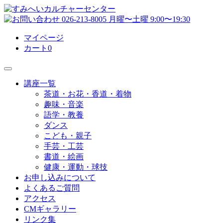
マイページ
カート
0
講座一覧
茶道・お花・香道・着物
趣味・音楽
語学・教養
ダンス
こども・親子
手芸・工芸
書道・絵画
健康・運動・球技
お申し込みについて
よくあるご質問
アクセス
CMギャラリー
リンク集