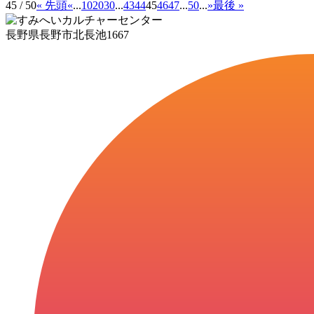
45 / 50
« 先頭
«
...
10
20
30
...
43
44
45
46
47
...
50
...
»
最後 »
長野県長野市北長池1667