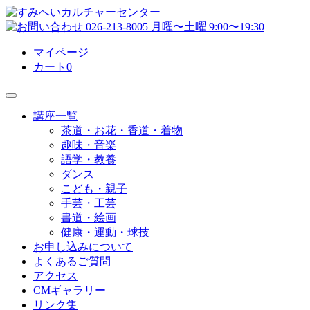
マイページ
カート
0
講座一覧
茶道・お花・香道・着物
趣味・音楽
語学・教養
ダンス
こども・親子
手芸・工芸
書道・絵画
健康・運動・球技
お申し込みについて
よくあるご質問
アクセス
CMギャラリー
リンク集